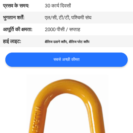
गुणवत्ता
प्रसव के समय:
30 कार्य दिवसों
नियंत्रण
भुगतान शर्तें:
एल/सी, टी/टी, पश्चिमी संघ
आपूर्ति की क्षमता:
2000 पीसी / सप्ताह
संपर्क
हाई लाइट:
,
क्षैतिज उठाने क्लैंप
क्षैतिज प्लेट क्लैंप
करें
सबसे अच्छी कीमत
एक
उद्धरण
की
विनती
करे
साइटमैप