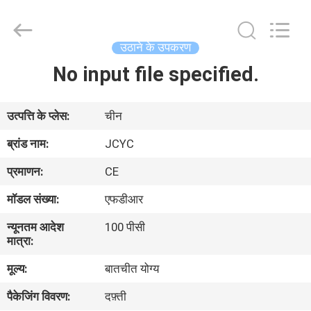
2026
Chongqing
Shanyan
Crane
Machinery
उठाने के उपकरण
Co.,
Ltd..
All
No input file specified.
घर
Rights
Reserved.
उत्पादों
उत्पत्ति के प्लेस:
चीन
ब्रांड नाम:
JCYC
हमारे
प्रमाणन:
CE
बारे
मॉडल संख्या:
एफडीआर
में
न्यूनतम आदेश
100 पीसी
मात्रा:
कारखाना
मूल्य:
बातचीत योग्य
भ्रमण
पैकेजिंग विवरण:
दफ़्ती