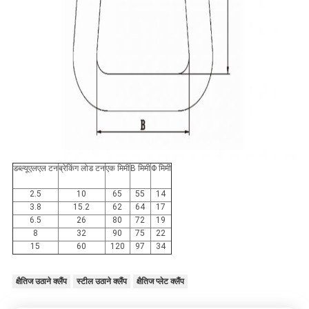
डब्ल्यूएलएल टन
ब्रेकिंग लोड टन
एक मिमी
B मिमी
Φ मिमी
2.5
10
65
55
14
3.8
15.2
62
64
17
6.5
26
80
72
19
8
32
90
75
22
15
60
120
97
34
क्षैतिज उठाने क्लैंप
स्टील उठाने क्लैंप
क्षैतिज प्लेट क्लैंप