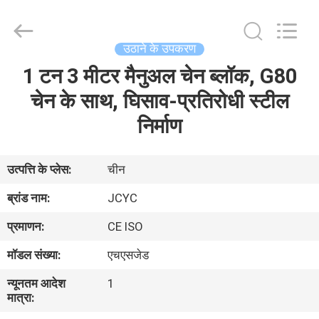
2026
Chongqing
Shanyan
Crane
Machinery
उठाने के उपकरण
Co.,
Ltd..
All
1 टन 3 मीटर मैनुअल चेन ब्लॉक, G80
घर
Rights
Reserved.
चेन के साथ, घिसाव-प्रतिरोधी स्टील
उत्पादों
निर्माण
हमारे
उत्पत्ति के प्लेस:
चीन
बारे
ब्रांड नाम:
JCYC
में
प्रमाणन:
CE ISO
मॉडल संख्या:
एचएसजेड
कारखाना
न्यूनतम आदेश
1
भ्रमण
मात्रा: