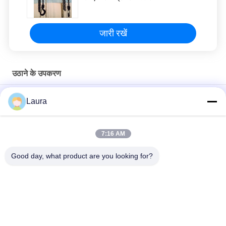
जारी रखें
उठाने के उपकरण
औद्योगिक लीवर ब्लॉक रैचेट लीवर लिफ्ट के साथ G80 लोड चेन CE अनुमोदित
Laura
सीई अनुमोदित लीवर ब्लॉक 0.75 टन से 9 टन क्षमता वाली मिश्र धातु इस्पात श्रृंखला
के साथ
7:16 AM
G80 मैनुअल चेन लिफ्ट के साथ मिश्र धातु स्टील हुक भारी शुल्क हाथ चेन ब्लॉक
Good day, what product are you looking for?
लोकप्रिय श्रेणियां
सभी
बिजली के तार रस्सी ऊपर 
बिजली श्रृंखला लहरा
उठाना