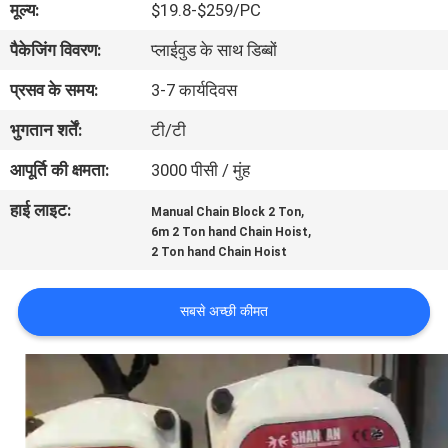
मूल्य:
$19.8-$259/PC
गुणवत्ता
पैकेजिंग विवरण:
प्लाईवुड के साथ डिब्बों
नियंत्रण
प्रसव के समय:
3-7 कार्यदिवस
संपर्क
भुगतान शर्तें:
टी/टी
करें
आपूर्ति की क्षमता:
3000 पीसी / मुंह
हाई लाइट:
,
Manual Chain Block 2 Ton
एक
,
6m 2 Ton hand Chain Hoist
उद्धरण
2 Ton hand Chain Hoist
की
सबसे अच्छी कीमत
विनती
करे
SITEMAP