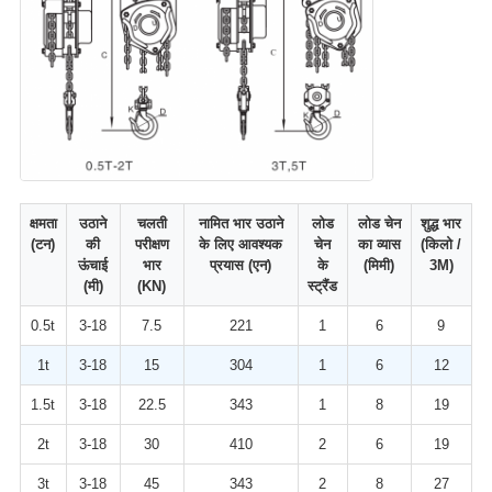
क्षमता
उठाने
चलती
नामित भार उठाने
लोड
लोड चेन
शुद्ध भार
(टन)
की
परीक्षण
के लिए आवश्यक
चेन
का व्यास
(किलो /
ऊंचाई
भार
प्रयास (एन)
के
(मिमी)
3M)
(मी)
(KN)
स्ट्रैंड
0.5t
3-18
7.5
221
1
6
9
1t
3-18
15
304
1
6
12
1.5t
3-18
22.5
343
1
8
19
2t
3-18
30
410
2
6
19
3t
3-18
45
343
2
8
27